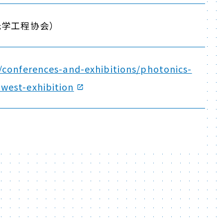
光学工程协会）
g/conferences-and-exhibitions/photonics-
west-exhibition